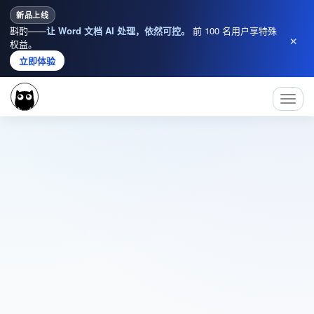
新品上线
斟酌——
让 Word 文档 AI 处理，依然可控。
前 100 名用户享特殊
×
权益。
立即体验
Toggl
Navig