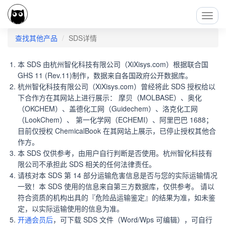
Toggl
Navig
查找其他产品
SDS详情
本 SDS 由杭州智化科技有限公司（XiXisys.com）根据联合国
GHS 11 (Rev.11)制作，数据来自各国政府公开数据库。
杭州智化科技有限公司（XiXisys.com）曾经将此 SDS 授权给以
下合作方在其网站上进行展示： 摩贝（MOLBASE）、奥化
（OKCHEM）、盖德化工网（Guidechem）、洛克化工网
（LookChem）、 第一化学网（ECHEMI）、阿里巴巴 1688；
目前仅授权 ChemicalBook 在其网站上展示，已停止授权其他合
作方。
本 SDS 仅供参考，由用户自行判断是否使用。杭州智化科技有
限公司不承担此 SDS 相关的任何法律责任。
请核对本 SDS 第 14 部分运输危害信息是否与您的实际运输情况
一致！本 SDS 使用的信息来自第三方数据库，仅供参考。 请以
符合资质的机构出具的『危险品运输鉴定』的结果为准，如未鉴
定，以实际运输使用的信息为准。
开通会员后
，可下载 SDS 文件（Word/Wps 可编辑），可自行