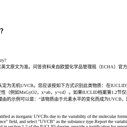
？
try?
，仅供参考；请以英文原文为准。问答资料来自欧盟化学品管理局（ECHA）官
无机UVCB。您应该按如下方式识别此类物质：在IUCLID第
例如MxGyO2，x=ab，y=cd）。如果IUCLID档案第1.
由的示例可以是：“该物质由于元素水平的变化而成为UVCB
dentified as inorganic UVCBs due to the variability of the molecular for
ance" field, and select "UVCB" as the substance type.Report the variabil
 in section 1.2 of the IUCLID dossier, provide a justification for repo