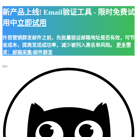
新产品上线! Email验证工具 - 限时免费试
用中
立即试用
外贸营销群发邮件之前，先批量验证邮箱地址是否有效，可节
省成本，提高发送成功率，减少被列入黑名单风险。
更多需
求：邮箱采集/邮件群发
Toggle
Navigation