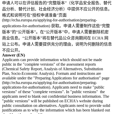
申请人可以在评估报告的“完整版本”（化学品安全报告、替代
品分析、替代计划、社会经济分析）中提供不应公开的信息。
格式和说明可在“授权申请准备”页面
(http://echa.europa.eu/applying-for-authorisation/preparing-
applications-for-authorisation) 获取。申请人需要制作这些“完整
版本”的“公开版本”。在“公开版本”中，申请人需要删除机密
商业信息。“公开版本”将在替代品公众咨询期间在 ECHA 网
站上公布。申请人需要提供充分的理由，说明为何删除的信息
不应公开。
Answer (EN)
Applicants can provide information which should not be made
public in the "complete versions" of the assessment reports
(Chemical Safety Report, Analysis of Alternatives, Substitution
Plan, Socio-Economic Analysis). Formats and instructions are
available under the "Preparing Applications for authorisation" page
(http://echa.europa.eu/applying-for-authorisation/preparing-
applications-for-authorisation). Applicants need to make "public
versions" of these "complete versions". In "public versions" the
applicants need to blank out confidential business information. The
"public versions" will be published on ECHA's website during
public consultation on alternatives. Applicants need to provide solid
justifications as to why the information which has been blanked out