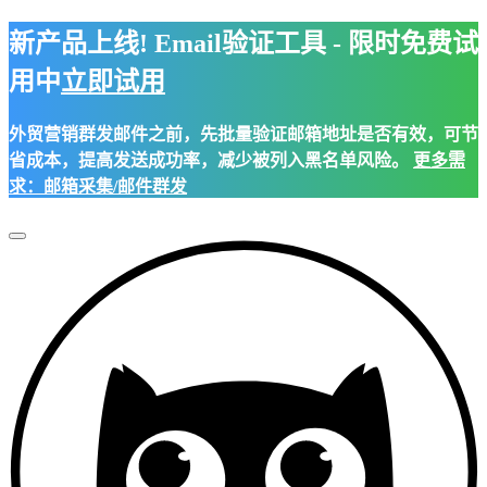
新产品上线! Email验证工具 - 限时免费试
用中
立即试用
外贸营销群发邮件之前，先批量验证邮箱地址是否有效，可节
省成本，提高发送成功率，减少被列入黑名单风险。
更多需
求：邮箱采集/邮件群发
Toggle
Navigation