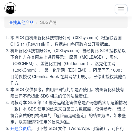
Toggl
Navig
查找其他产品
SDS详情
本 SDS 由杭州智化科技有限公司（XiXisys.com）根据联合国
GHS 11 (Rev.11)制作，数据来自各国政府公开数据库。
杭州智化科技有限公司（XiXisys.com）曾经将此 SDS 授权给以
下合作方在其网站上进行展示： 摩贝（MOLBASE）、奥化
（OKCHEM）、盖德化工网（Guidechem）、洛克化工网
（LookChem）、 第一化学网（ECHEMI）、阿里巴巴 1688；
目前仅授权 ChemicalBook 在其网站上展示，已停止授权其他合
作方。
本 SDS 仅供参考，由用户自行判断是否使用。杭州智化科技有
限公司不承担此 SDS 相关的任何法律责任。
请核对本 SDS 第 14 部分运输危害信息是否与您的实际运输情况
一致！本 SDS 使用的信息来自第三方数据库，仅供参考。 请以
符合资质的机构出具的『危险品运输鉴定』的结果为准，如未鉴
定，以实际运输使用的信息为准。
开通会员后
，可下载 SDS 文件（Word/Wps 可编辑），可自行