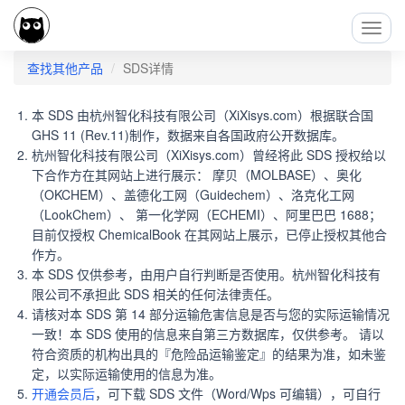
Toggl
Navig
查找其他产品
SDS详情
本 SDS 由杭州智化科技有限公司（XiXisys.com）根据联合国
GHS 11 (Rev.11)制作，数据来自各国政府公开数据库。
杭州智化科技有限公司（XiXisys.com）曾经将此 SDS 授权给以
下合作方在其网站上进行展示： 摩贝（MOLBASE）、奥化
（OKCHEM）、盖德化工网（Guidechem）、洛克化工网
（LookChem）、 第一化学网（ECHEMI）、阿里巴巴 1688；
目前仅授权 ChemicalBook 在其网站上展示，已停止授权其他合
作方。
本 SDS 仅供参考，由用户自行判断是否使用。杭州智化科技有
限公司不承担此 SDS 相关的任何法律责任。
请核对本 SDS 第 14 部分运输危害信息是否与您的实际运输情况
一致！本 SDS 使用的信息来自第三方数据库，仅供参考。 请以
符合资质的机构出具的『危险品运输鉴定』的结果为准，如未鉴
定，以实际运输使用的信息为准。
开通会员后
，可下载 SDS 文件（Word/Wps 可编辑），可自行