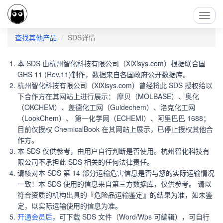
Toggl
Navig
查找其他产品
SDS详情
本 SDS 由杭州智化科技有限公司（XiXisys.com）根据联合国
GHS 11 (Rev.11)制作，数据来自各国政府公开数据库。
杭州智化科技有限公司（XiXisys.com）曾经将此 SDS 授权给以
下合作方在其网站上进行展示： 摩贝（MOLBASE）、奥化
（OKCHEM）、盖德化工网（Guidechem）、洛克化工网
（LookChem）、 第一化学网（ECHEMI）、阿里巴巴 1688；
目前仅授权 ChemicalBook 在其网站上展示，已停止授权其他合
作方。
本 SDS 仅供参考，由用户自行判断是否使用。杭州智化科技有
限公司不承担此 SDS 相关的任何法律责任。
请核对本 SDS 第 14 部分运输危害信息是否与您的实际运输情况
一致！本 SDS 使用的信息来自第三方数据库，仅供参考。 请以
符合资质的机构出具的『危险品运输鉴定』的结果为准，如未鉴
定，以实际运输使用的信息为准。
开通会员后
，可下载 SDS 文件（Word/Wps 可编辑），可自行