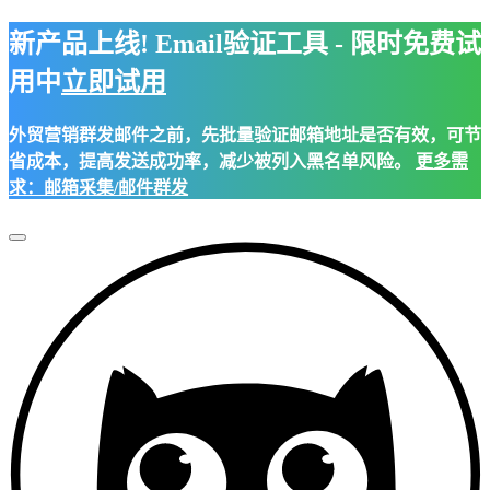
新产品上线! Email验证工具 - 限时免费试
用中
立即试用
外贸营销群发邮件之前，先批量验证邮箱地址是否有效，可节
省成本，提高发送成功率，减少被列入黑名单风险。
更多需
求：邮箱采集/邮件群发
Toggle
Navigation