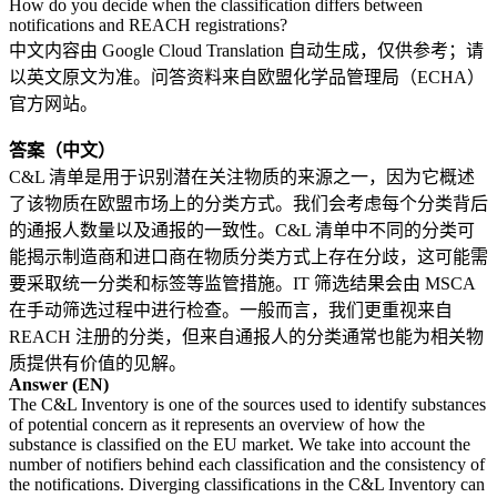
How do you decide when the classification differs between
notifications and REACH registrations?
中文内容由 Google Cloud Translation 自动生成，仅供参考；请
以英文原文为准。问答资料来自欧盟化学品管理局（ECHA）
官方网站。
答案（中文）
C&L 清单是用于识别潜在关注物质的来源之一，因为它概述
了该物质在欧盟市场上的分类方式。我们会考虑每个分类背后
的通报人数量以及通报的一致性。C&L 清单中不同的分类可
能揭示制造商和进口商在物质分类方式上存在分歧，这可能需
要采取统一分类和标签等监管措施。IT 筛选结果会由 MSCA
在手动筛选过程中进行检查。一般而言，我们更重视来自
REACH 注册的分类，但来自通报人的分类通常也能为相关物
质提供有价值的见解。
Answer (EN)
The C&L Inventory is one of the sources used to identify substances
of potential concern as it represents an overview of how the
substance is classified on the EU market. We take into account the
number of notifiers behind each classification and the consistency of
the notifications. Diverging classifications in the C&L Inventory can