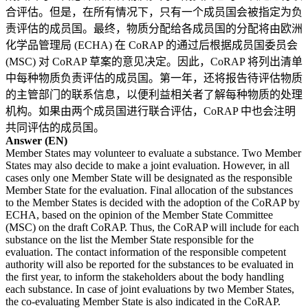
合评估。但是，在所有情况下，只有一个成员国会被指定为负
责评估的成员国。最终，物质分配给各成员国的分配将由欧洲
化学品管理局 (ECHA) 在 CoRAP 的通过后根据成员国委员会
(MSC) 对 CoRAP 草案的意见决定。因此，CoRAP 将列出清单
中每种物质负责评估的成员国。第一年，还将报告待评估物质
的主管部门的联系信息，以便利益相关者了解每种物质的处理
机构。如果由两个成员国进行联合评估，CoRAP 中也会注明
共同评估的成员国。
Answer (EN)
Member States may volunteer to evaluate a substance. Two Member
States may also decide to make a joint evaluation. However, in all
cases only one Member State will be designated as the responsible
Member State for the evaluation. Final allocation of the substances
to the Member States is decided with the adoption of the CoRAP by
ECHA, based on the opinion of the Member State Committee
(MSC) on the draft CoRAP. Thus, the CoRAP will include for each
substance on the list the Member State responsible for the
evaluation. The contact information of the responsible competent
authority will also be reported for the substances to be evaluated in
the first year, to inform the stakeholders about the body handling
each substance. In case of joint evaluations by two Member States,
the co-evaluating Member State is also indicated in the CoRAP.