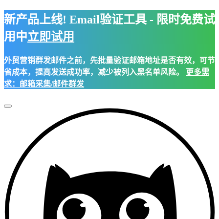
新产品上线! Email验证工具 - 限时免费试
用中
立即试用
外贸营销群发邮件之前，先批量验证邮箱地址是否有效，可节
省成本，提高发送成功率，减少被列入黑名单风险。
更多需
求：邮箱采集/邮件群发
Toggle
Navigation