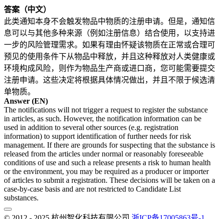
答案（中文）
此类通知本身不会触发物品中物质的注册申请。但是，通知信
息可以与其他多种来源（例如注册信息）结合使用，以支持进
一步的风险管理需求。如果有理由怀疑该物质在正常或合理可
预见的使用条件下从物品中释放，并且这种释放对人类健康或
环境构成风险，则作为物品生产商或进口商，您可能需要提交
注册申请。这些决定将根据具体情况做出，并且不限于候选清
单物质。
Answer (EN)
The notifications will not trigger a request to register the substance
in articles, as such. However, the notification information can be
used in addition to several other sources (e.g. registration
information) to support identification of further needs for risk
management. If there are grounds for suspecting that the substance is
released from the articles under normal or reasonably foreseeable
conditions of use and such a release presents a risk to human health
or the environment, you may be required as a producer or importer
of articles to submit a registration. These decisions will be taken on a
case-by-case basis and are not restricted to Candidate List
substances.
© 2012 - 2025 杭州智化科技有限公司
浙ICP备17005863号-1