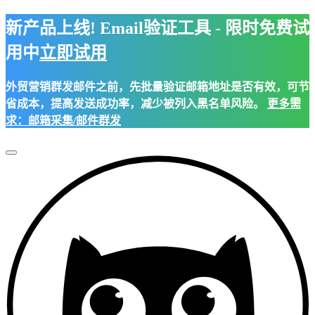
新产品上线! Email验证工具 - 限时免费试
用中
立即试用
外贸营销群发邮件之前，先批量验证邮箱地址是否有效，可节
省成本，提高发送成功率，减少被列入黑名单风险。
更多需
求：邮箱采集/邮件群发
Toggle
Navigation