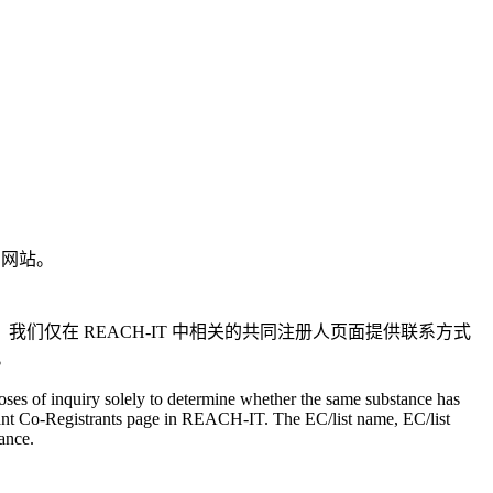
方网站。
们仅在 REACH-IT 中相关的共同注册人页面提供联系方式
。
oses of inquiry solely to determine whether the same substance has
levant Co-Registrants page in REACH-IT. The EC/list name, EC/list
tance.