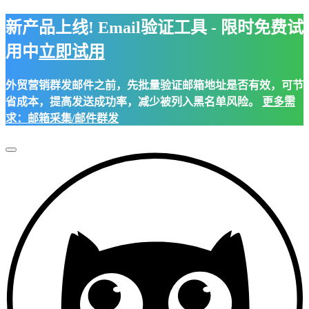
新产品上线! Email验证工具 - 限时免费试
用中
立即试用
外贸营销群发邮件之前，先批量验证邮箱地址是否有效，可节
省成本，提高发送成功率，减少被列入黑名单风险。
更多需
求：邮箱采集/邮件群发
Toggle
Navigation