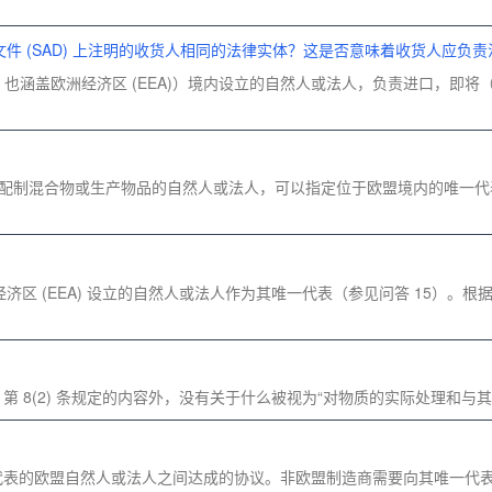
 (SAD) 上注明的收货人相同的法律实体？这是否意味着收货人应负责
P 也涵盖欧洲经济区 (EEA)）境内设立的自然人或法人，负责进口，即将（货
生产物质、配制混合物或生产物品的自然人或法人，可以指定位于欧盟境内的唯
EEA) 设立的自然人或法人作为其唯一代表（参见问答 15）。根据 REAC
ACH 第 8(2) 条规定的内容外，没有关于什么被视为“对物质的实际处理
唯一代表的欧盟自然人或法人之间达成的协议。非欧盟制造商需要向其唯一